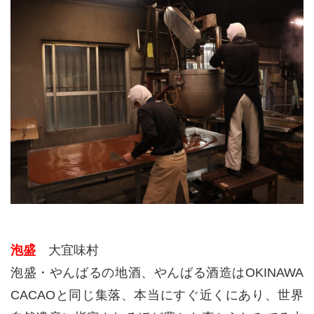
泡盛
大宜味村
泡盛・やんばるの地酒、やんばる酒造は
OKINAWA
CACAO
と同じ集落、本当にすぐ近くにあり、世界