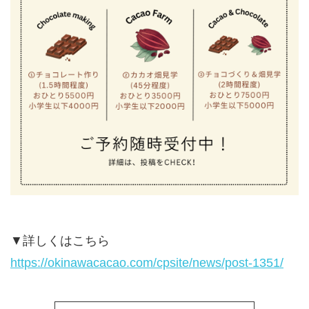
▼詳しくはこちら
https://okinawacacao.com/cpsite/news/post-1351/