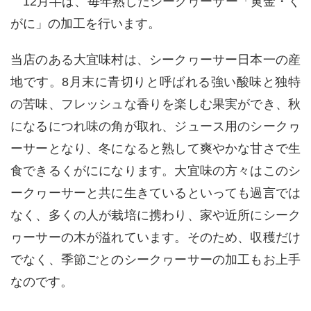
12
月半ば、毎年熟したシークヮーサー「黄金・く
がに」の加工を行います。
当店のある大宜味村は、シークヮーサー日本一の産
地です。
8
月末に青切りと呼ばれる強い酸味と独特
の苦味、フレッシュな香りを楽しむ果実ができ、秋
になるにつれ味の角が取れ、ジュース用のシークヮ
ーサーとなり、冬になると熟して爽やかな甘さで生
食できるくがにになります。大宜味の方々はこのシ
ークヮーサーと共に生きているといっても過言では
なく、多くの人が栽培に携わり、家や近所にシーク
ヮーサーの木が溢れています。そのため、収穫だけ
でなく、季節ごとのシークヮーサーの加工もお上手
なのです。