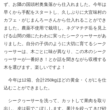
ず、お隣の国頭村奥集落から仕入れました。今年は
早くから手配をスタートし、久しぶりに大宜味村の
カフェ・がじまんろーさんから仕入れることができ
ました。農薬不使用で栽培し、ネグマチヂ岳を見上
げる山間の畑にたわわに実ったシークヮーサーがあ
りました。自分の子供のように大切に育てるシーク
ヮーサーは、木ごとに味が異なり、この木のシーク
ヮーサーが一番好き！とか話を聞きながら収穫する
木を選びます。楽しいですよ！
今年は
12
箱、合計
250kg
ほどの黄金・くがにを仕
込むことができました。
シークヮーサーを洗って、カットして果肉を取り
出し、皮は茹でこぼしします。果汁を絞ってきび砂