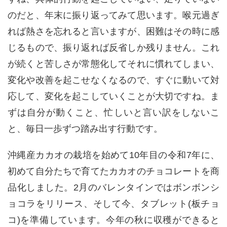
のだと、年末に振り返ってみて思います。喉元過ぎ
れば熱さを忘れると言いますが、困難はその時に感
じるもので、振り返れば反省しか残りません。これ
が続くと苦しさが常態化してそれに慣れてしまい、
変化や改善を起こせなくなるので、すぐに動いて対
応して、変化を起こしていくことが大切ですね。ま
ずは自分が動くこと、忙しいと言い訳をしないこ
と、毎日一歩ずつ踏み出す行動です。
沖縄産カカオの栽培を始めて
10
年目の令和
7
年に、
初めて自分たちで育てたカカオのチョコレートを商
品化しました。
2
月のバレンタインではボンボンシ
ョコラをリリース、そして今、タブレット
(
板チョ
コ
)
を準備しています。今年の秋に収穫ができると