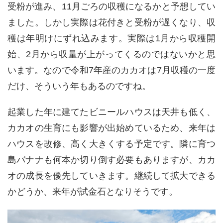
受粉が進み、
11
月ごろの収穫になるかと予想してい
ました。しかし実際は花付きと受粉が遅くなり、収
穫は年明けにずれ込みます。実際は
1
月から収穫開
始、
2
月から収量が上がってくるのではないかと思
います。なので令和
7
年産のカカオは
7
月収穫の一度
だけ、そういう年もあるのですね。
起業した年に建てたビニールハウスは天井も低く、
カカオの生育にも影響が出始めているため、来年は
ハウスを改修、高く大きくする予定です。隣に育つ
島バナナも何本か切り倒す必要もありますが、カカ
オの成長を優先していきます。継続して拡大できる
かどうか、来年が試金石となりそうです。