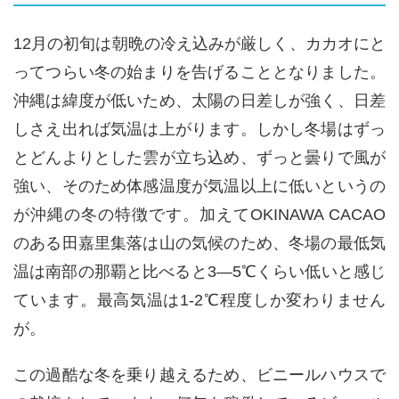
12月の初旬は朝晩の冷え込みが厳しく、カカオにと
ってつらい冬の始まりを告げることとなりました。
沖縄は緯度が低いため、太陽の日差しが強く、日差
しさえ出れば気温は上がります。しかし冬場はずっ
とどんよりとした雲が立ち込め、ずっと曇りで風が
強い、そのため体感温度が気温以上に低いというの
が沖縄の冬の特徴です。加えて
OKINAWA CACAO
のある田嘉里集落は山の気候のため、冬場の最低気
温は南部の那覇と比べると
3
―
5
℃くらい低いと感じ
ています。最高気温は
1-2
℃程度しか変わりません
が。
この過酷な冬を乗り越えるため、ビニールハウスで