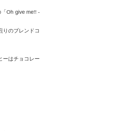
ive me!! -
煎りのブレンドコ
ヒーはチョコレー