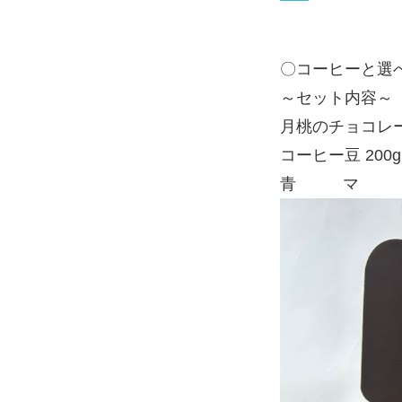
〇コーヒーと選
～セット内容～
月桃のチョコレー
コーヒー豆 200g Y
青マ