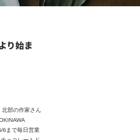
27より始ま
、北部の作家さん
KINAWA
-5/6まで毎日営業